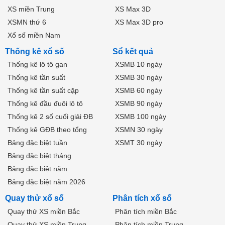
XS miền Trung
XS Max 3D
XSMN thứ 6
XS Max 3D pro
Xổ số miền Nam
Thống kê xổ số
Sổ kết quả
Thống kê lô tô gan
XSMB 10 ngày
Thống kê tần suất
XSMB 30 ngày
Thống kê tần suất cặp
XSMB 60 ngày
Thống kê đầu đuôi lô tô
XSMB 90 ngày
Thống kê 2 số cuối giải ĐB
XSMB 100 ngày
Thống kê GĐB theo tổng
XSMN 30 ngày
Bảng đặc biệt tuần
XSMT 30 ngày
Bảng đặc biệt tháng
Bảng đặc biệt năm
Bảng đặc biệt năm 2026
Quay thử xổ số
Phân tích xổ số
Quay thử XS miền Bắc
Phân tích miền Bắc
Quay thử XS miền Trung
Phân tích miền Trung