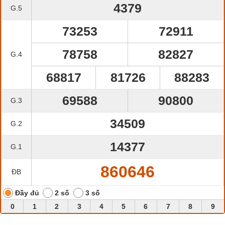
4379
G.5
73253
72911
78758
82827
G.4
68817
81726
88283
69588
90800
G.3
34509
G.2
14377
G.1
860646
ĐB
0
1
2
3
4
5
6
7
8
9