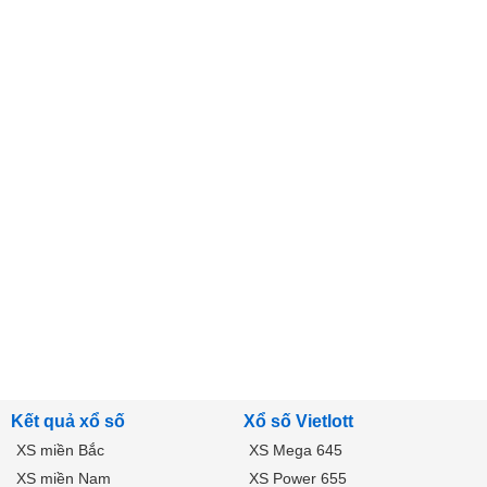
Kết quả xổ số
Xổ số Vietlott
XS miền Bắc
XS Mega 645
XS miền Nam
XS Power 655