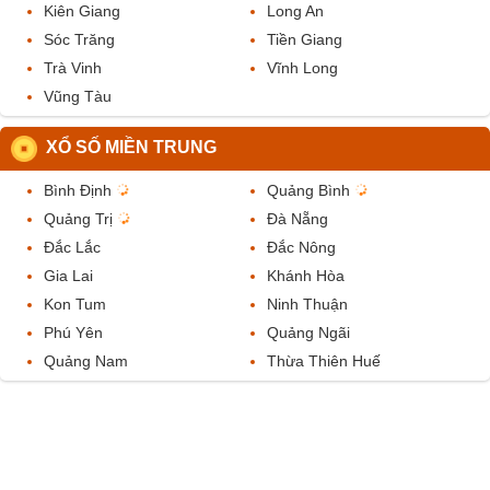
Kiên Giang
Long An
Sóc Trăng
Tiền Giang
Trà Vinh
Vĩnh Long
Vũng Tàu
XỔ SỐ MIỀN TRUNG
Bình Định
Quảng Bình
Quảng Trị
Đà Nẵng
Đắc Lắc
Đắc Nông
Gia Lai
Khánh Hòa
Kon Tum
Ninh Thuận
Phú Yên
Quảng Ngãi
Quảng Nam
Thừa Thiên Huế