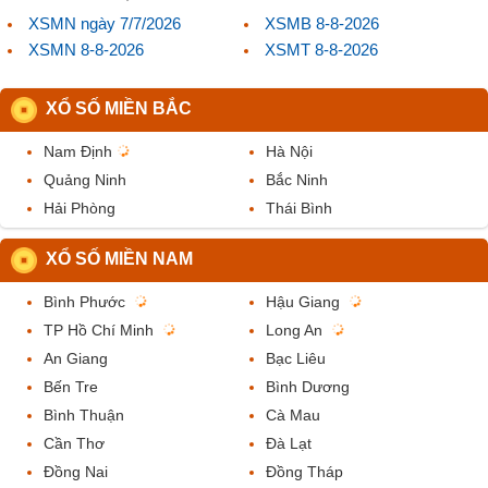
XSMN ngày 7/7/2026
XSMB 8-8-2026
XSMN 8-8-2026
XSMT 8-8-2026
XỔ SỐ MIỀN BẮC
Nam Định
Hà Nội
Quảng Ninh
Bắc Ninh
Hải Phòng
Thái Bình
XỔ SỐ MIỀN NAM
Bình Phước
Hậu Giang
TP Hồ Chí Minh
Long An
An Giang
Bạc Liêu
Bến Tre
Bình Dương
Bình Thuận
Cà Mau
Cần Thơ
Đà Lạt
Đồng Nai
Đồng Tháp