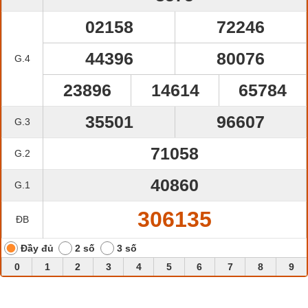
02158
72246
44396
80076
G.4
23896
14614
65784
35501
96607
G.3
71058
G.2
40860
G.1
306135
ĐB
0
1
2
3
4
5
6
7
8
9