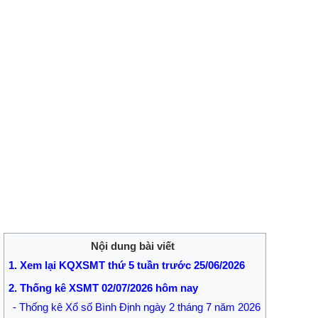
Nội dung bài viết
1. Xem lại KQXSMT thứ 5 tuần trước 25/06/2026
2. Thống kê XSMT 02/07/2026 hôm nay
- Thống kê Xổ số Bình Định ngày 2 tháng 7 năm 2026