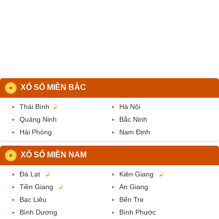
XỔ SỐ MIỀN BẮC
Thái Bình
Hà Nội
Quảng Ninh
Bắc Ninh
Hải Phòng
Nam Định
XỔ SỐ MIỀN NAM
Đà Lạt
Kiên Giang
Tiền Giang
An Giang
Bạc Liêu
Bến Tre
Bình Dương
Bình Phước