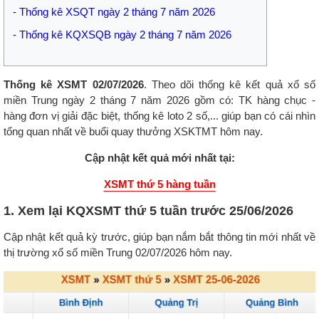
- Thống kê XSQT ngày 2 tháng 7 năm 2026
- Thống kê KQXSQB ngày 2 tháng 7 năm 2026​​​​​​​​​​​​​​
Thống kê XSMT 02/07/2026​​​​​​​​​​​​​​​​​​​​​​​​​​​​​​​​​​​​​​​​​​​​​​​​​​​​​​​​​​​​​​​​​​​​​​​​​​​​​​​​​​​​​​​​​​​​​​​​​​​​​​​​​​​​​​​​​​​​​​​​​​​​​​​​​​​​​​​​​​​​​​​​​​​​​​​​​​​​​​​​​​​​​​​​​​​​​​​​​​​​​​​​​​​​​​​​​​​​​​​​​​​​​​​​​​​​​​​​​​​​​​​​​​​​​​​​​​​​​​​​​​​​​​​​​​​​​​​​​​​​​​​​​​​​​​​​​​​​​​​​​​​​​​​​​​​​​​​​​​​​​​​​​​​​​​​​​​​​​​​​​​​​​​​​​​​​​​​​​​​​​​​​​​​​​​​​​​​​​​​​​​​​​​​​​​​​​​​​​​​​​​​​​​​​​​​​​​​​​​​​​​​​​​​​​​​​​​​​​​​​​​​​​​​​​​​​​​​​​​​​​​​​​​​​
. Theo dõi thống kê kết quả xổ số
miền Trung ngày 2 tháng 7 năm 2026 gồm có: TK hàng chục -
hàng đơn vị giải đặc biệt, thống kê loto 2 số,... giúp bạn có cái nhìn
tổng quan nhất về buổi quay thưởng XSKTMT hôm nay.
Cập nhật kết quả mới nhất tại:
XSMT thứ 5 hàng tuần
1. Xem lại KQXSMT thứ 5 tuần trước 25/06/2026
Cập nhật kết quả kỳ trước, giúp bạn nắm bắt thông tin mới nhất về
thị trường xổ số miền Trung 02/07/2026 hôm nay.