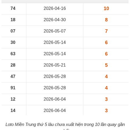
Loto Miền Trung thứ 5 lâu chưa xuất hiện trong 10 lần quay gần