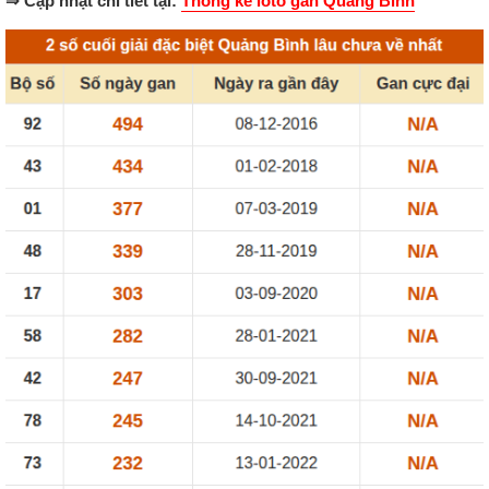
⇒ Cập nhật chi tiết tại:
Thống kê loto gan Quảng Bình