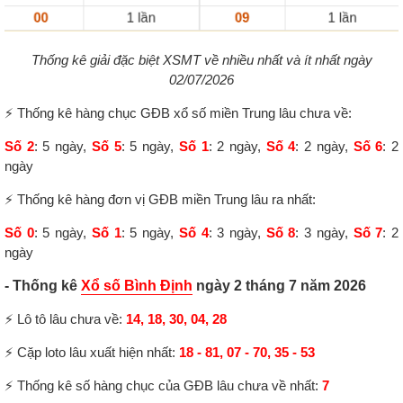
Thống kê giải đặc biệt XSMT về nhiều nhất và ít nhất ngày
02/07/2026
⚡ Thống kê hàng chục GĐB xổ số miền Trung lâu chưa về:
Số 2
: 5 ngày,
Số 5
: 5 ngày,
Số 1
: 2 ngày,
Số 4
: 2 ngày,
Số 6
: 2
ngày
⚡ Thống kê hàng đơn vị GĐB miền Trung lâu ra nhất:
Số 0
: 5 ngày,
Số 1
: 5 ngày,
Số 4
: 3 ngày,
Số 8
: 3 ngày,
Số 7
: 2
ngày
- Thống kê
Xổ số Bình Định
ngày 2 tháng 7 năm 2026
⚡ Lô tô lâu chưa về:
14, 18, 30, 04, 28
⚡ Cặp loto lâu xuất hiện nhất:
18 - 81, 07 - 70, 35 - 53
⚡ Thống kê số hàng chục của GĐB lâu chưa về nhất:
7