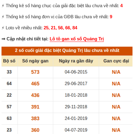
⚡ Thống kê số hàng chục của giải đặc biệt lâu chưa về nhất:
4
⚡ Thống kê số hàng đơn vị của GĐB lâu chưa về nhất:
9
⚡ Loto về nhiều nhất:
25, 21, 56, 66, 84
⇒ Cập nhật chi tiết tại:
Lô tô gan xổ số Quảng Trị