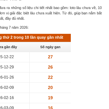
ra những số liệu chi tiết nhất bao gồm: loto lâu chưa về, 10
ơn vị giải đặc biệt lâu chưa xuất hiện. Từ đó, giúp bạn nắm bắt
t, đầy đủ nhất.
 tháng 7 năm 2026: