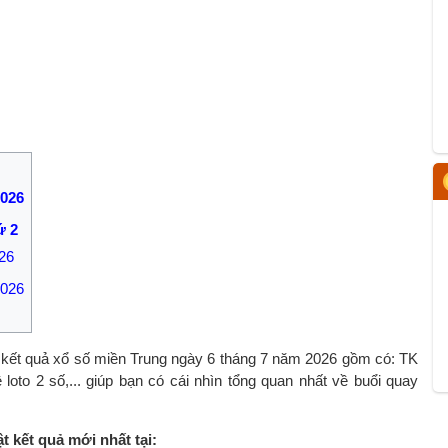
2026
ứ 2
26
2026
ê kết quả xổ số miền Trung ngày 6 tháng 7 năm 2026 gồm có: TK
 loto 2 số,... giúp bạn có cái nhìn tổng quan nhất về buổi quay
t kết quả mới nhất tại: