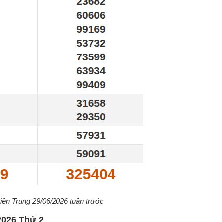
iền Trung 29/06/2026 tuần trước
2026 Thứ 2