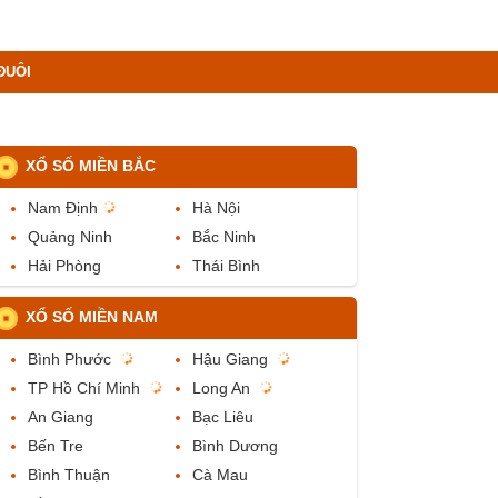
ĐUÔI
XỔ SỐ MIỀN BẮC
Nam Định
Hà Nội
Quảng Ninh
Bắc Ninh
Hải Phòng
Thái Bình
XỔ SỐ MIỀN NAM
Bình Phước
Hậu Giang
TP Hồ Chí Minh
Long An
An Giang
Bạc Liêu
Bến Tre
Bình Dương
Bình Thuận
Cà Mau