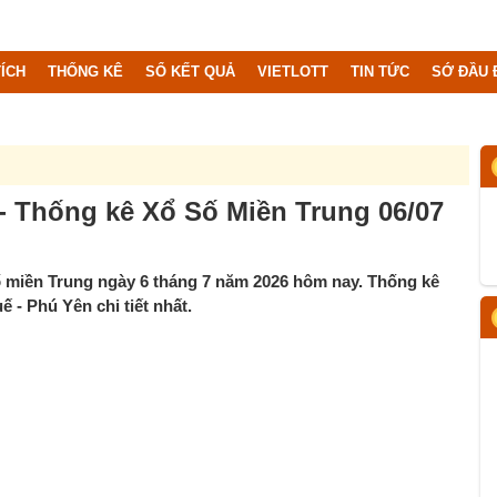
ÍCH
THỐNG KÊ
SỔ KẾT QUẢ
VIETLOTT
TIN TỨC
SỚ ĐẦU 
- Thống kê Xổ Số Miền Trung 06/07
ố miền Trung ngày 6 tháng 7 năm 2026 hôm nay. Thống kê
 - Phú Yên chi tiết nhất.