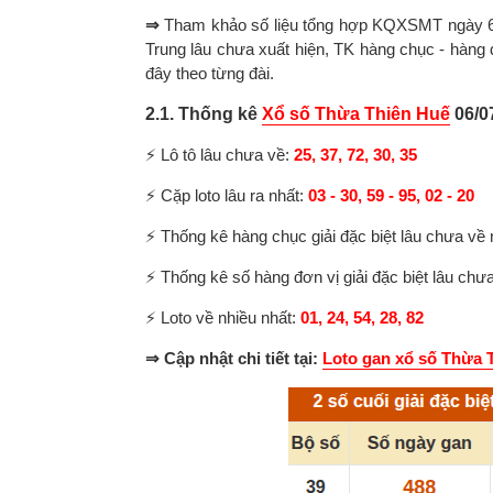
⇒
Tham khảo số liệu tổng hợp KQXSMT ngày 6 t
Trung lâu chưa xuất hiện, TK hàng chục - hàng đ
đây theo từng đài.
2.1. Thống kê
Xổ số Thừa Thiên Huế
06/0
⚡ Lô tô lâu chưa về:
25, 37, 72, 30, 35
⚡ Cặp loto lâu ra nhất:
03 - 30, 59 - 95, 02 - 20
⚡ Thống kê hàng chục giải đặc biệt lâu chưa về 
⚡ Thống kê số hàng đơn vị giải đặc biệt lâu chư
⚡ Loto về nhiều nhất:
01, 24, 54, 28, 82
⇒ Cập nhật chi tiết tại:
Loto gan xổ số Thừa 