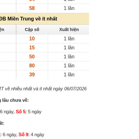
T về nhiều nhất và ít nhất ngày 06/07/2026
 lâu chưa về:
 6 ngày,
Số 5
: 5 ngày
t:
2
: 6 ngày,
Số 9
: 4 ngày