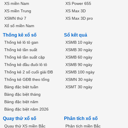
XS miền Nam
XS Power 655
XS miền Trung
XS Max 3D
XSMN thứ 7
XS Max 3D pro
Xổ số miền Nam
Thống kê xổ số
Sổ kết quả
Thống kê lô tô gan
XSMB 10 ngày
Thống kê tần suất
XSMB 30 ngày
Thống kê tần suất cặp
XSMB 60 ngày
Thống kê đầu đuôi lô tô
XSMB 90 ngày
Thống kê 2 số cuối giải ĐB
XSMB 100 ngày
Thống kê GĐB theo tổng
XSMN 30 ngày
Bảng đặc biệt tuần
XSMT 30 ngày
Bảng đặc biệt tháng
Bảng đặc biệt năm
Bảng đặc biệt năm 2026
Quay thử xổ số
Phân tích xổ số
Quay thử XS miền Bắc
Phân tích miền Bắc