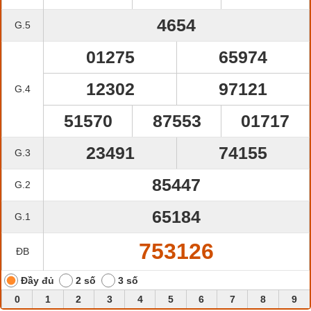
4654
G.5
01275
65974
12302
97121
G.4
51570
87553
01717
23491
74155
G.3
85447
G.2
65184
G.1
753126
ĐB
0
1
2
3
4
5
6
7
8
9