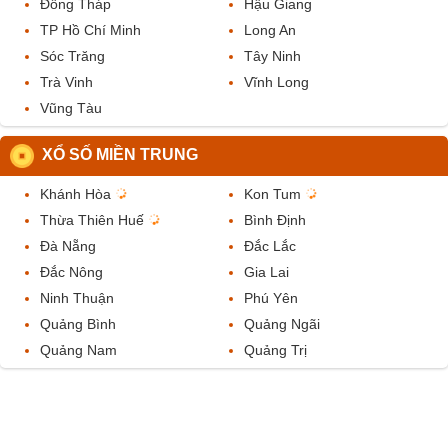
Đồng Tháp
Hậu Giang
TP Hồ Chí Minh
Long An
Sóc Trăng
Tây Ninh
Trà Vinh
Vĩnh Long
Vũng Tàu
XỔ SỐ MIỀN TRUNG
Khánh Hòa
Kon Tum
Thừa Thiên Huế
Bình Định
Đà Nẵng
Đắc Lắc
Đắc Nông
Gia Lai
Ninh Thuận
Phú Yên
Quảng Bình
Quảng Ngãi
Quảng Nam
Quảng Trị