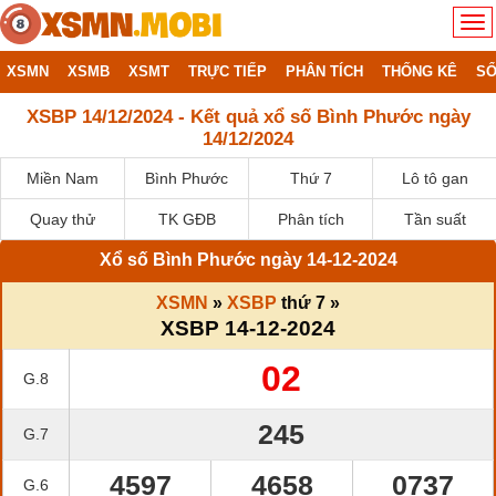
XSMN
XSMB
XSMT
TRỰC TIẾP
PHÂN TÍCH
THỐNG KÊ
SỔ
XSBP 14/12/2024 - Kết quả xổ số Bình Phước ngày
14/12/2024
Miền Nam
Bình Phước
Thứ 7
Lô tô gan
Quay thử
TK GĐB
Phân tích
Tần suất
Xổ số Bình Phước ngày 14-12-2024
XSMN
»
XSBP
thứ 7 »
XSBP 14-12-2024
02
G.8
245
G.7
4597
4658
0737
G.6