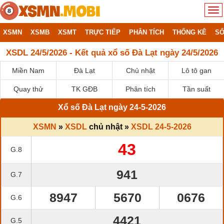
XSMN
XSMB
XSMT
TRỰC TIẾP
PHÂN TÍCH
THỐNG KÊ
SỔ
XSDL 24/5/2026 - Kết quả xổ số Đà Lạt ngày 24/5/2026
Miền Nam
Đà Lạt
Chủ nhật
Lô tô gan
Quay thử
TK GĐB
Phân tích
Tần suất
Xổ số Đà Lạt ngày 24-5-2026
XSMN
»
XSDL
chủ nhật »
XSDL 24-5-2026
43
G.8
941
G.7
8947
5670
0676
G.6
4421
G.5