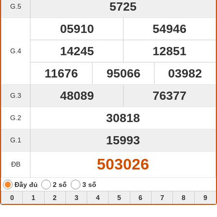
5725
G.5
05910
54946
14245
12851
G.4
11676
95066
03982
48089
76377
G.3
30818
G.2
15993
G.1
503026
ĐB
0
1
2
3
4
5
6
7
8
9