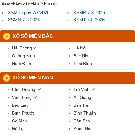
Xem thêm các tiện ích sau:
XSMT ngày 7/7/2026
XSMB 7-8-2026
XSMN 7-8-2026
XSMT 7-8-2026
XỔ SỐ MIỀN BẮC
Hải Phòng
Hà Nội
Quảng Ninh
Bắc Ninh
Nam Định
Thái Bình
XỔ SỐ MIỀN NAM
Bình Dương
Trà Vinh
Vĩnh Long
An Giang
Bạc Liêu
Bến Tre
Bình Phước
Bình Thuận
Cà Mau
Cần Thơ
Đà Lạt
Đồng Nai