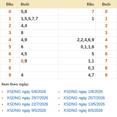
Đầu
Đuôi
Đầu
Đuôi
0
5,8
7
0
1
1,5,5,7,7
1
1
2
4,4
2
3
8
3
4
4,9
2,2,4,6,9
4
5
6
0,1,1,6
5
6
4,5
5
6
7
0
,9
1,1
7
8
0,3
8
9
4
4,7
9
Xem theo ngày:
XSDNG ngày 5/8/2026
XSDNG ngày 1/8/2026
XSDNG ngày 29/7/2026
XSDNG ngày 25/7/2026
XSDNG ngày 22/7/2026
XSDNG ngày 13/5/2026
XSDNG ngày 9/5/2026
XSDNG ngày 6/5/2026