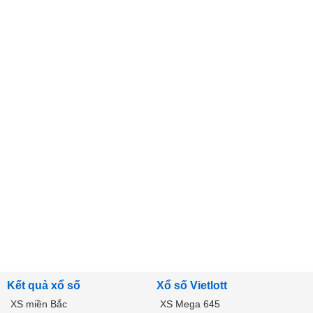
Kết quả xổ số
Xổ số Vietlott
XS miền Bắc
XS Mega 645