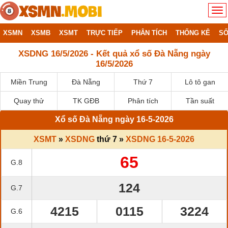
XSMN
XSMB
XSMT
TRỰC TIẾP
PHÂN TÍCH
THỐNG KÊ
SỔ
XSDNG 16/5/2026 - Kết quả xổ số Đà Nẵng ngày
16/5/2026
Miền Trung
Đà Nẵng
Thứ 7
Lô tô gan
Quay thử
TK GĐB
Phân tích
Tần suất
Xổ số Đà Nẵng ngày 16-5-2026
XSMT
»
XSDNG
thứ 7 »
XSDNG 16-5-2026
65
G.8
124
G.7
4215
0115
3224
G.6