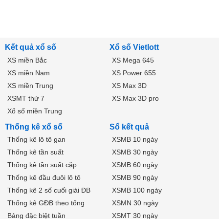
Kết quả xổ số
Xổ số Vietlott
XS miền Bắc
XS Mega 645
XS miền Nam
XS Power 655
XS miền Trung
XS Max 3D
XSMT thứ 7
XS Max 3D pro
Xổ số miền Trung
Thống kê xổ số
Sổ kết quả
Thống kê lô tô gan
XSMB 10 ngày
Thống kê tần suất
XSMB 30 ngày
Thống kê tần suất cặp
XSMB 60 ngày
Thống kê đầu đuôi lô tô
XSMB 90 ngày
Thống kê 2 số cuối giải ĐB
XSMB 100 ngày
Thống kê GĐB theo tổng
XSMN 30 ngày
Bảng đặc biệt tuần
XSMT 30 ngày