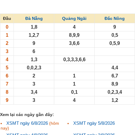
Đầu
Đà Nẵng
Quảng Ngãi
Đắc Nông
0
1,8
4
9
1
1,2,7
8,9,9
0,5
2
9
3,6,6
0,5,9
3
6
4
1,3
0,3,3,3,6,6
5
0,0,2,3
4,4
6
2
1
6,7
7
3
1
8,9
8
3,4
0,1
0,2,3,4
9
3
4
1,2
Xem lại các ngày gần đây:
XSMT ngày 6/8/2026
XSMT ngày 5/8/2026
(hôm
nay)