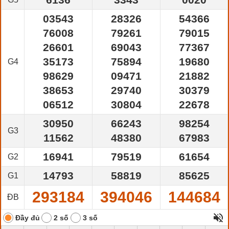
03543
28326
54366
76008
79261
79015
26601
69043
77367
35173
75894
19680
G4
98629
09471
21882
38653
29740
30379
06512
30804
22678
30950
66243
98254
G3
11562
48380
67983
16941
79519
61654
G2
14793
58819
85625
G1
293184
394046
144684
ĐB