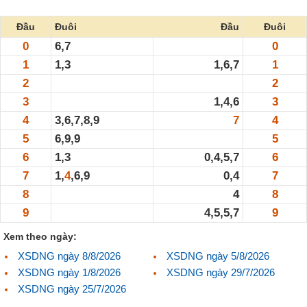
Đầu
Đuôi
Đầu
Đuôi
0
6,7
0
1
1,3
1,6,7
1
2
2
3
1,4,6
3
4
3,6,7,8,9
7
4
5
6,9,9
5
6
1,3
0,4,5,7
6
7
1,
4
,6,9
0,4
7
8
4
8
9
4,5,5,7
9
Xem theo ngày:
XSDNG ngày 8/8/2026
XSDNG ngày 5/8/2026
XSDNG ngày 1/8/2026
XSDNG ngày 29/7/2026
XSDNG ngày 25/7/2026