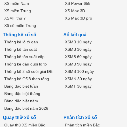
XS miền Nam
XS Power 655
XS miền Trung
XS Max 3D
XSMT thứ 7
XS Max 3D pro
Xổ số miền Trung
Thống kê xổ số
Sổ kết quả
Thống kê lô tô gan
XSMB 10 ngày
Thống kê tần suất
XSMB 30 ngày
Thống kê tần suất cặp
XSMB 60 ngày
Thống kê đầu đuôi lô tô
XSMB 90 ngày
Thống kê 2 số cuối giải ĐB
XSMB 100 ngày
Thống kê GĐB theo tổng
XSMN 30 ngày
Bảng đặc biệt tuần
XSMT 30 ngày
Bảng đặc biệt tháng
Bảng đặc biệt năm
Bảng đặc biệt năm 2026
Quay thử xổ số
Phân tích xổ số
Quay thử XS miền Bắc
Phân tích miền Bắc