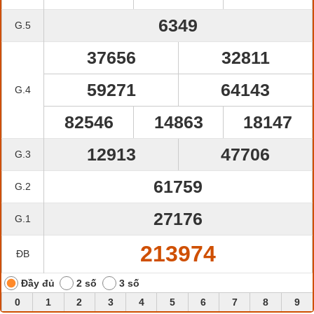
6349
G.5
37656
32811
59271
64143
G.4
82546
14863
18147
12913
47706
G.3
61759
G.2
27176
G.1
213974
ĐB
0
1
2
3
4
5
6
7
8
9