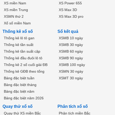
XS miền Nam
XS Power 655
XS miền Trung
XS Max 3D
XSMN thứ 2
XS Max 3D pro
Xổ số miền Nam
Thống kê xổ số
Sổ kết quả
Thống kê lô tô gan
XSMB 10 ngày
Thống kê tần suất
XSMB 30 ngày
Thống kê tần suất cặp
XSMB 60 ngày
Thống kê đầu đuôi lô tô
XSMB 90 ngày
Thống kê 2 số cuối giải ĐB
XSMB 100 ngày
Thống kê GĐB theo tổng
XSMN 30 ngày
Bảng đặc biệt tuần
XSMT 30 ngày
Bảng đặc biệt tháng
Bảng đặc biệt năm
Bảng đặc biệt năm 2026
Quay thử xổ số
Phân tích xổ số
Quay thử XS miền Bắc
Phân tích miền Bắc