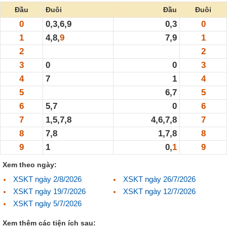
Đầu
Đuôi
Đầu
Đuôi
0
0,3,6,9
0,3
0
1
4,8,
9
7,9
1
2
2
3
0
0
3
4
7
1
4
5
6,7
5
6
5,7
0
6
7
1,5,7,8
4,6,7,8
7
8
7,8
1,7,8
8
9
1
0,
1
9
Xem theo ngày:
XSKT ngày 2/8/2026
XSKT ngày 26/7/2026
XSKT ngày 19/7/2026
XSKT ngày 12/7/2026
XSKT ngày 5/7/2026
Xem thêm các tiện ích sau: