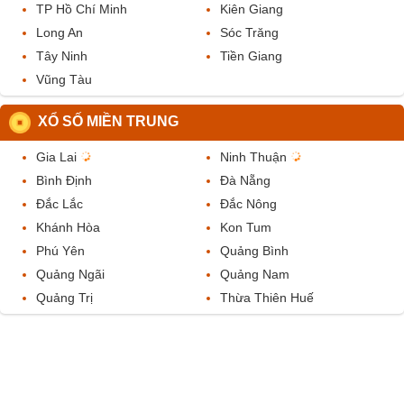
TP Hồ Chí Minh
Kiên Giang
Long An
Sóc Trăng
Tây Ninh
Tiền Giang
Vũng Tàu
XỔ SỐ MIỀN TRUNG
Gia Lai
Ninh Thuận
Bình Định
Đà Nẵng
Đắc Lắc
Đắc Nông
Khánh Hòa
Kon Tum
Phú Yên
Quảng Bình
Quảng Ngãi
Quảng Nam
Quảng Trị
Thừa Thiên Huế