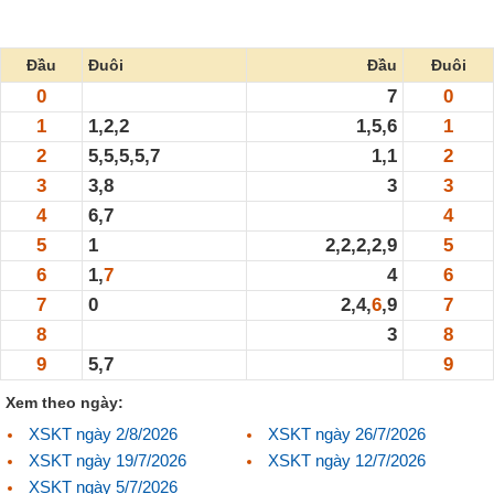
Đầu
Đuôi
Đầu
Đuôi
0
7
0
1
1,2,2
1,5,6
1
2
5,5,5,5,7
1,1
2
3
3,8
3
3
4
6,7
4
5
1
2,2,2,2,9
5
6
1,
7
4
6
7
0
2,4,
6
,9
7
8
3
8
9
5,7
9
Xem theo ngày:
XSKT ngày 2/8/2026
XSKT ngày 26/7/2026
XSKT ngày 19/7/2026
XSKT ngày 12/7/2026
XSKT ngày 5/7/2026