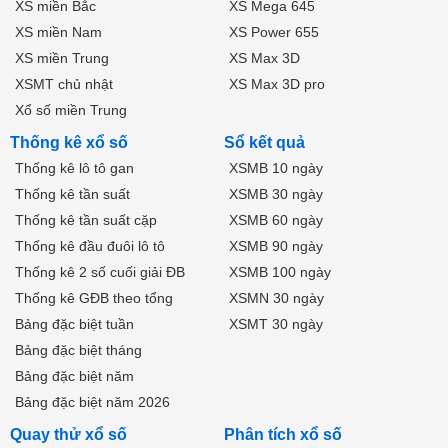
XS miền Bắc
XS Mega 645
XS miền Nam
XS Power 655
XS miền Trung
XS Max 3D
XSMT chủ nhật
XS Max 3D pro
Xổ số miền Trung
Thống kê xổ số
Sổ kết quả
Thống kê lô tô gan
XSMB 10 ngày
Thống kê tần suất
XSMB 30 ngày
Thống kê tần suất cặp
XSMB 60 ngày
Thống kê đầu đuôi lô tô
XSMB 90 ngày
Thống kê 2 số cuối giải ĐB
XSMB 100 ngày
Thống kê GĐB theo tổng
XSMN 30 ngày
Bảng đặc biệt tuần
XSMT 30 ngày
Bảng đặc biệt tháng
Bảng đặc biệt năm
Bảng đặc biệt năm 2026
Quay thử xổ số
Phân tích xổ số