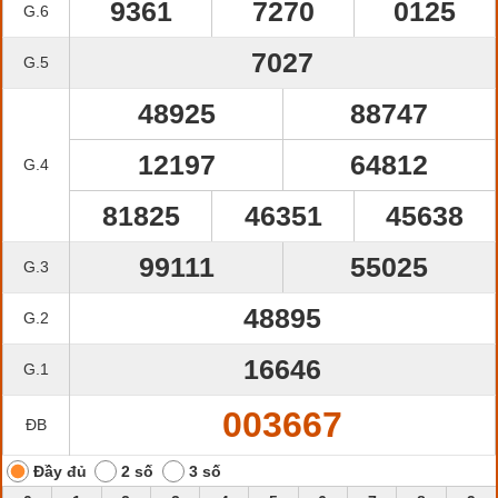
9361
7270
0125
G.6
7027
G.5
48925
88747
12197
64812
G.4
81825
46351
45638
99111
55025
G.3
48895
G.2
16646
G.1
003667
ĐB