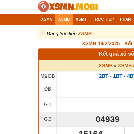
XSMN
XSMB
XSMT
TRỰC TIẾP
PHÂN T
Đang trực tiếp
XSMB
XSMB 19/2/2025 - Kết
Kết quả xổ s
XSMB
»
XSMB 
2BT - 1BT - 4B
Mã ĐB
ĐB
G.1
04939
G.2
15164