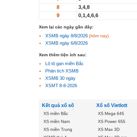
8
3,4,8
9
0,1,4,6,6
Xem lại các ngày gần đây:
XSMB ngày 8/8/2026
(hôm nay)
XSMB ngày 6/8/2026
Xem thêm tiện ích sau:
Lô tô gan miền Bắc
Phân tích XSMB
XSMB 30 ngày
XSMT 8-8-2026
Kết quả xổ số
Xổ số Vietlott
XS miền Bắc
XS Mega 645
XS miền Nam
XS Power 655
XS miền Trung
XS Max 3D