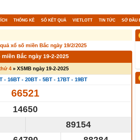
ÍCH
THỐNG KÊ
SỔ KẾT QUẢ
VIETLOTT
TIN TỨC
SỚ ĐẦU 
 quả xổ số miền Bắc ngày 19/2/2025
ố miền Bắc ngày 19-2-2025
thứ 4
» XSMB ngày 19-2-2025
T - 16BT - 20BT - 5BT - 17BT - 19BT
66521
14650
89154
64790
88284