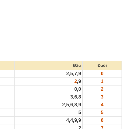
Đầu
Đuôi
2,5,7,9
0
2
,9
1
0,0
2
3,6,8
3
2,5,6,8,9
4
5
5
4,4,9,9
6
2
7