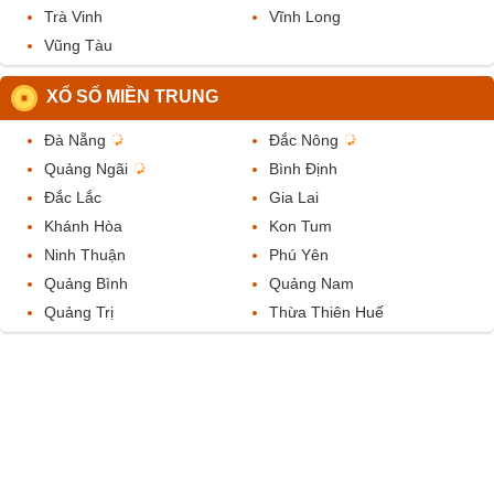
Trà Vinh
Vĩnh Long
Vũng Tàu
XỔ SỐ MIỀN TRUNG
Đà Nẵng
Đắc Nông
Quảng Ngãi
Bình Định
Đắc Lắc
Gia Lai
Khánh Hòa
Kon Tum
Ninh Thuận
Phú Yên
Quảng Bình
Quảng Nam
Quảng Trị
Thừa Thiên Huế