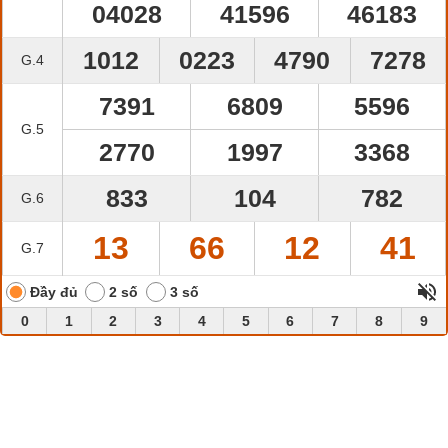
04028
41596
46183
1012
0223
4790
7278
G.4
7391
6809
5596
G.5
2770
1997
3368
833
104
782
G.6
13
66
12
41
G.7
0
1
2
3
4
5
6
7
8
9