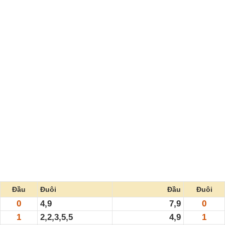
Đầu
Đuôi
Đầu
Đuôi
0
4,9
7,9
0
1
2,2,3,5,5
4,9
1