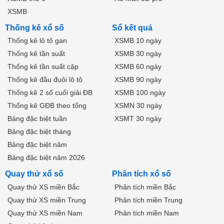
XSMB
Thống kê xổ số
Sổ kết quả
Thống kê lô tô gan
XSMB 10 ngày
Thống kê tần suất
XSMB 30 ngày
Thống kê tần suất cặp
XSMB 60 ngày
Thống kê đầu đuôi lô tô
XSMB 90 ngày
Thống kê 2 số cuối giải ĐB
XSMB 100 ngày
Thống kê GĐB theo tổng
XSMN 30 ngày
Bảng đặc biệt tuần
XSMT 30 ngày
Bảng đặc biệt tháng
Bảng đặc biệt năm
Bảng đặc biệt năm 2026
Quay thử xổ số
Phân tích xổ số
Quay thử XS miền Bắc
Phân tích miền Bắc
Quay thử XS miền Trung
Phân tích miền Trung
Quay thử XS miền Nam
Phân tích miền Nam