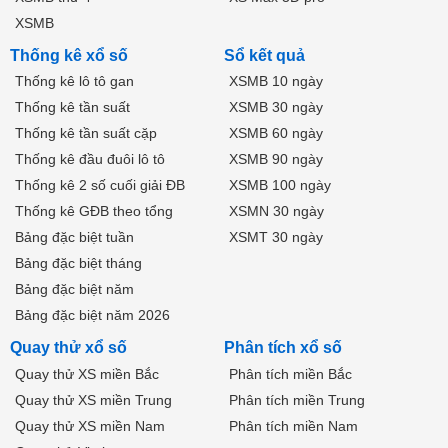
XSMB
Thống kê xổ số
Sổ kết quả
Thống kê lô tô gan
XSMB 10 ngày
Thống kê tần suất
XSMB 30 ngày
Thống kê tần suất cặp
XSMB 60 ngày
Thống kê đầu đuôi lô tô
XSMB 90 ngày
Thống kê 2 số cuối giải ĐB
XSMB 100 ngày
Thống kê GĐB theo tổng
XSMN 30 ngày
Bảng đặc biệt tuần
XSMT 30 ngày
Bảng đặc biệt tháng
Bảng đặc biệt năm
Bảng đặc biệt năm 2026
Quay thử xổ số
Phân tích xổ số
Quay thử XS miền Bắc
Phân tích miền Bắc
Quay thử XS miền Trung
Phân tích miền Trung
Quay thử XS miền Nam
Phân tích miền Nam