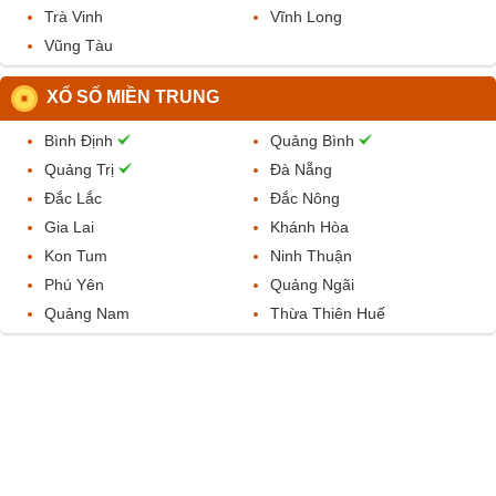
Trà Vinh
Vĩnh Long
Vũng Tàu
XỔ SỐ MIỀN TRUNG
Bình Định
Quảng Bình
Quảng Trị
Đà Nẵng
Đắc Lắc
Đắc Nông
Gia Lai
Khánh Hòa
Kon Tum
Ninh Thuận
Phú Yên
Quảng Ngãi
Quảng Nam
Thừa Thiên Huế