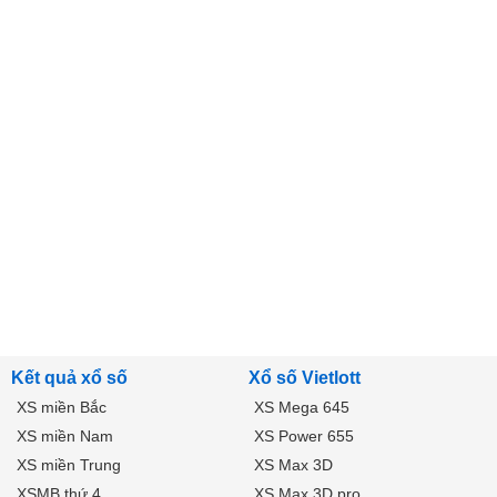
Kết quả xổ số
Xổ số Vietlott
XS miền Bắc
XS Mega 645
XS miền Nam
XS Power 655
XS miền Trung
XS Max 3D
XSMB thứ 4
XS Max 3D pro