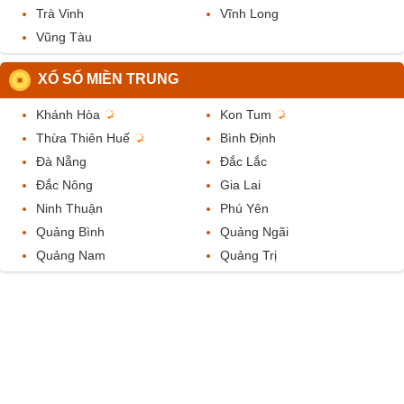
Trà Vinh
Vĩnh Long
Vũng Tàu
XỔ SỐ MIỀN TRUNG
Khánh Hòa
Kon Tum
Thừa Thiên Huế
Bình Định
Đà Nẵng
Đắc Lắc
Đắc Nông
Gia Lai
Ninh Thuận
Phú Yên
Quảng Bình
Quảng Ngãi
Quảng Nam
Quảng Trị