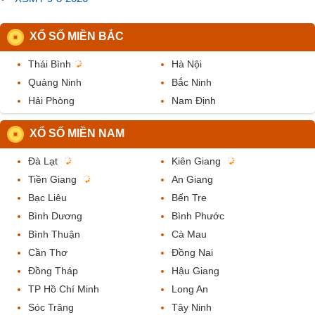
XỔ SỐ MIỀN BẮC
Thái Bình
Hà Nội
Quảng Ninh
Bắc Ninh
Hải Phòng
Nam Định
XỔ SỐ MIỀN NAM
Đà Lạt
Kiên Giang
Tiền Giang
An Giang
Bạc Liêu
Bến Tre
Bình Dương
Bình Phước
Bình Thuận
Cà Mau
Cần Thơ
Đồng Nai
Đồng Tháp
Hậu Giang
TP Hồ Chí Minh
Long An
Sóc Trăng
Tây Ninh