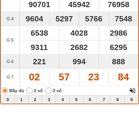
90701
45942
76958
9604
5297
5766
7548
G.4
6538
4028
2986
G.5
9311
2682
6295
221
994
888
G.6
02
57
23
84
G.7
0
1
2
3
4
5
6
7
8
9