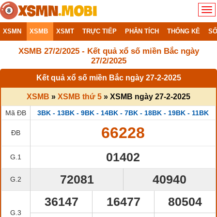
XSMN
XSMB
XSMT
TRỰC TIẾP
PHÂN TÍCH
THỐNG KÊ
SỔ
XSMB 27/2/2025 - Kết quả xổ số miền Bắc ngày
27/2/2025
Kết quả xổ số miền Bắc ngày 27-2-2025
XSMB
»
XSMB thứ 5
» XSMB ngày 27-2-2025
Mã ĐB
3BK - 13BK - 9BK - 14BK - 7BK - 18BK - 19BK - 11BK
66228
ĐB
01402
G.1
72081
40940
G.2
36147
16477
80504
G.3