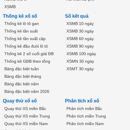
XSMB
Thống kê xổ số
Sổ kết quả
Thống kê lô tô gan
XSMB 10 ngày
Thống kê tần suất
XSMB 30 ngày
Thống kê tần suất cặp
XSMB 60 ngày
Thống kê đầu đuôi lô tô
XSMB 90 ngày
Thống kê 2 số cuối giải ĐB
XSMB 100 ngày
Thống kê GĐB theo tổng
XSMN 30 ngày
Bảng đặc biệt tuần
XSMT 30 ngày
Bảng đặc biệt tháng
Bảng đặc biệt năm
Bảng đặc biệt năm 2026
Quay thử xổ số
Phân tích xổ số
Quay thử XS miền Bắc
Phân tích miền Bắc
Quay thử XS miền Trung
Phân tích miền Trung
Quay thử XS miền Nam
Phân tích miền Nam