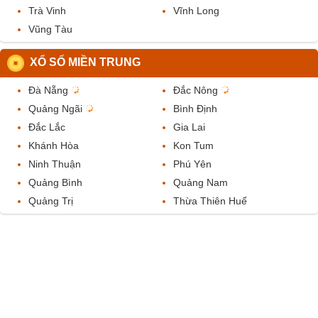
Trà Vinh
Vĩnh Long
Vũng Tàu
XỔ SỐ MIỀN TRUNG
Đà Nẵng
Đắc Nông
Quảng Ngãi
Bình Định
Đắc Lắc
Gia Lai
Khánh Hòa
Kon Tum
Ninh Thuận
Phú Yên
Quảng Bình
Quảng Nam
Quảng Trị
Thừa Thiên Huế