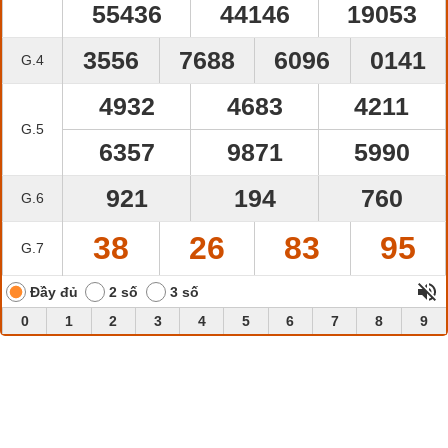
55436
44146
19053
3556
7688
6096
0141
G.4
4932
4683
4211
G.5
6357
9871
5990
921
194
760
G.6
38
26
83
95
G.7
0
1
2
3
4
5
6
7
8
9