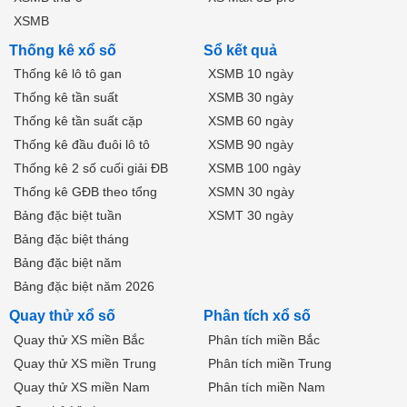
XSMB
Thống kê xổ số
Sổ kết quả
Thống kê lô tô gan
XSMB 10 ngày
Thống kê tần suất
XSMB 30 ngày
Thống kê tần suất cặp
XSMB 60 ngày
Thống kê đầu đuôi lô tô
XSMB 90 ngày
Thống kê 2 số cuối giải ĐB
XSMB 100 ngày
Thống kê GĐB theo tổng
XSMN 30 ngày
Bảng đặc biệt tuần
XSMT 30 ngày
Bảng đặc biệt tháng
Bảng đặc biệt năm
Bảng đặc biệt năm 2026
Quay thử xổ số
Phân tích xổ số
Quay thử XS miền Bắc
Phân tích miền Bắc
Quay thử XS miền Trung
Phân tích miền Trung
Quay thử XS miền Nam
Phân tích miền Nam