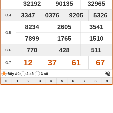
32192
90135
32965
3347
0376
9205
5326
G.4
8234
2605
3541
G.5
7899
1765
1510
770
428
511
G.6
12
37
61
67
G.7
0
1
2
3
4
5
6
7
8
9