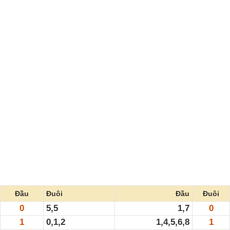
Đầu
Đuôi
Đầu
Đuôi
0
5,5
1,7
0
1
0,1,2
1,4,5,6,8
1