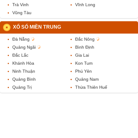
Trà Vinh
Vĩnh Long
Vũng Tàu
XỔ SỐ MIỀN TRUNG
Đà Nẵng
Đắc Nông
Quảng Ngãi
Bình Định
Đắc Lắc
Gia Lai
Khánh Hòa
Kon Tum
Ninh Thuận
Phú Yên
Quảng Bình
Quảng Nam
Quảng Trị
Thừa Thiên Huế