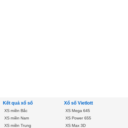
Kết quả xổ số
Xổ số Vietlott
XS miền Bắc
XS Mega 645
XS miền Nam
XS Power 655
XS miền Trung
XS Max 3D