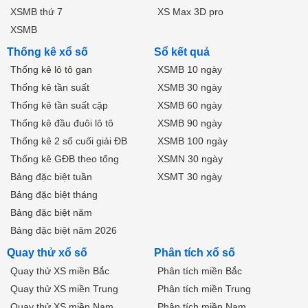
XSMB thứ 7
XS Max 3D pro
XSMB
Thống kê xổ số
Sổ kết quả
Thống kê lô tô gan
XSMB 10 ngày
Thống kê tần suất
XSMB 30 ngày
Thống kê tần suất cặp
XSMB 60 ngày
Thống kê đầu đuôi lô tô
XSMB 90 ngày
Thống kê 2 số cuối giải ĐB
XSMB 100 ngày
Thống kê GĐB theo tổng
XSMN 30 ngày
Bảng đặc biệt tuần
XSMT 30 ngày
Bảng đặc biệt tháng
Bảng đặc biệt năm
Bảng đặc biệt năm 2026
Quay thử xổ số
Phân tích xổ số
Quay thử XS miền Bắc
Phân tích miền Bắc
Quay thử XS miền Trung
Phân tích miền Trung
Quay thử XS miền Nam
Phân tích miền Nam