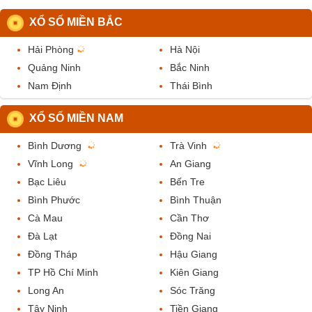
XỔ SỐ MIỀN BẮC
Hải Phòng
Hà Nội
Quảng Ninh
Bắc Ninh
Nam Định
Thái Bình
XỔ SỐ MIỀN NAM
Bình Dương
Trà Vinh
Vĩnh Long
An Giang
Bạc Liêu
Bến Tre
Bình Phước
Bình Thuận
Cà Mau
Cần Thơ
Đà Lạt
Đồng Nai
Đồng Tháp
Hậu Giang
TP Hồ Chí Minh
Kiên Giang
Long An
Sóc Trăng
Tây Ninh
Tiền Giang