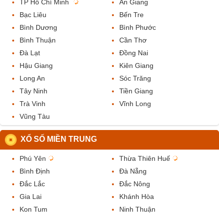
TP Hồ Chí Minh
An Giang
Bạc Liêu
Bến Tre
Bình Dương
Bình Phước
Bình Thuận
Cần Thơ
Đà Lạt
Đồng Nai
Hậu Giang
Kiên Giang
Long An
Sóc Trăng
Tây Ninh
Tiền Giang
Trà Vinh
Vĩnh Long
Vũng Tàu
XỔ SỐ MIỀN TRUNG
Phú Yên
Thừa Thiên Huế
Bình Định
Đà Nẵng
Đắc Lắc
Đắc Nông
Gia Lai
Khánh Hòa
Kon Tum
Ninh Thuận