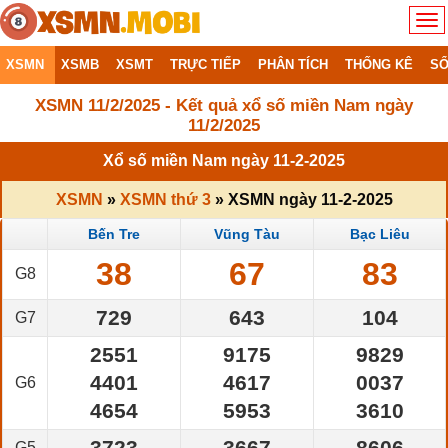
XSMN
XSMB
XSMT
TRỰC TIẾP
PHÂN TÍCH
THỐNG KÊ
SỔ
XSMN 11/2/2025 - Kết quả xổ số miền Nam ngày
11/2/2025
Xổ số miền Nam ngày 11-2-2025
XSMN
»
XSMN thứ 3
» XSMN ngày 11-2-2025
Bến Tre
Vũng Tàu
Bạc Liêu
38
67
83
G8
729
643
104
G7
2551
9175
9829
4401
4617
0037
G6
4654
5953
3610
3723
3667
8606
G5