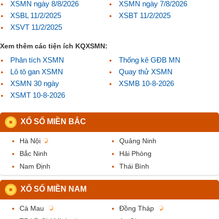
XSMN ngày 8/8/2026
XSMN ngày 7/8/2026
XSBL 11/2/2025
XSBT 11/2/2025
XSVT 11/2/2025
Xem thêm các tiện ích KQXSMN:
Phân tích XSMN
Thống kê GĐB MN
Lô tô gan XSMN
Quay thử XSMN
XSMN 30 ngày
XSMB 10-8-2026
XSMT 10-8-2026
XỔ SỐ MIỀN BẮC
Hà Nội
Quảng Ninh
Bắc Ninh
Hải Phòng
Nam Định
Thái Bình
XỔ SỐ MIỀN NAM
Cà Mau
Đồng Tháp