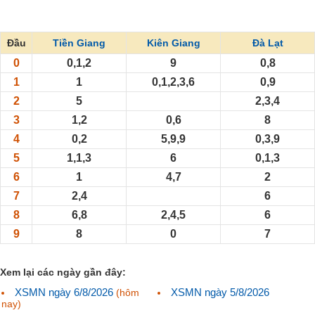
Đầu
Tiền Giang
Kiên Giang
Đà Lạt
0
0,1,2
9
0,8
1
1
0,1,2,3,6
0,9
2
5
2,3,4
3
1,2
0,6
8
4
0,2
5,9,9
0,3,9
5
1,1,3
6
0,1,3
6
1
4,7
2
7
2,4
6
8
6,8
2,4,5
6
9
8
0
7
Xem lại các ngày gần đây:
XSMN ngày 6/8/2026
XSMN ngày 5/8/2026
(hôm
nay)