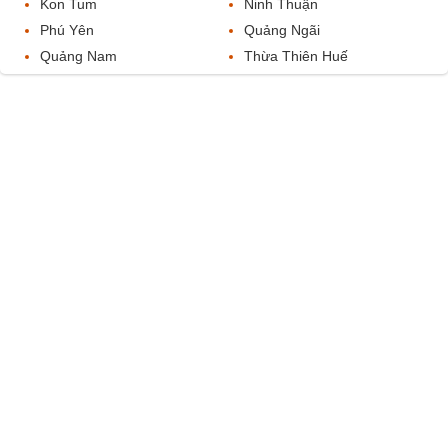
Kon Tum
Ninh Thuận
Phú Yên
Quảng Ngãi
Quảng Nam
Thừa Thiên Huế