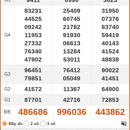
83231
25409
31950
44525
60745
07376
09242
21782
83740
11953
91930
59419
G4
27332
06613
40143
76340
13284
41524
47902
53011
48838
96451
76412
90022
G3
79851
05049
41451
41572
11367
64900
G2
87701
42716
72853
G1
486686
996036
443862
ĐB