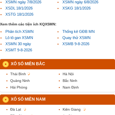
XSMN ngày 7/8/2026
XSMN ngày 6/8/2026
XSDL 18/1/2026
XSKG 18/1/2026
XSTG 18/1/2026
Xem thêm các tiện ích KQXSMN:
Phân tích XSMN
Thống kê GĐB MN
Lô tô gan XSMN
Quay thử XSMN
XSMN 30 ngày
XSMB 9-8-2026
XSMT 9-8-2026
XỔ SỐ MIỀN BẮC
Thái Bình
Hà Nội
Quảng Ninh
Bắc Ninh
Hải Phòng
Nam Định
XỔ SỐ MIỀN NAM
Đà Lạt
Kiên Giang