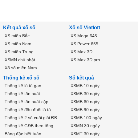
Kết quả xổ số
Xổ số Vietlott
XS miền Bắc
XS Mega 645
XS miền Nam
XS Power 655
XS miền Trung
XS Max 3D
XSMN chủ nhật
XS Max 3D pro
Xổ số miền Nam
Thống kê xổ số
Sổ kết quả
Thống kê lô tô gan
XSMB 10 ngày
Thống kê tần suất
XSMB 30 ngày
Thống kê tần suất cặp
XSMB 60 ngày
Thống kê đầu đuôi lô tô
XSMB 90 ngày
Thống kê 2 số cuối giải ĐB
XSMB 100 ngày
Thống kê GĐB theo tổng
XSMN 30 ngày
Bảng đặc biệt tuần
XSMT 30 ngày