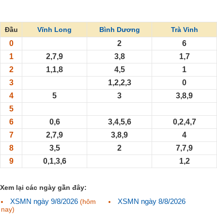
Đầu
Vĩnh Long
Bình Dương
Trà Vinh
0
2
6
1
2,7,9
3,8
1,7
2
1,1,8
4,5
1
3
1,2,2,3
0
4
5
3
3,8,9
5
6
0,6
3,4,5,6
0,2,4,7
7
2,7,9
3,8,9
4
8
3,5
2
7,7,9
9
0,1,3,6
1,2
Xem lại các ngày gần đây:
XSMN ngày 9/8/2026
XSMN ngày 8/8/2026
(hôm
nay)