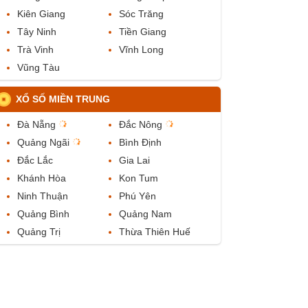
Kiên Giang
Sóc Trăng
Tây Ninh
Tiền Giang
Trà Vinh
Vĩnh Long
Vũng Tàu
XỔ SỐ MIỀN TRUNG
Đà Nẵng
Đắc Nông
Quảng Ngãi
Bình Định
Đắc Lắc
Gia Lai
Khánh Hòa
Kon Tum
Ninh Thuận
Phú Yên
Quảng Bình
Quảng Nam
Quảng Trị
Thừa Thiên Huế