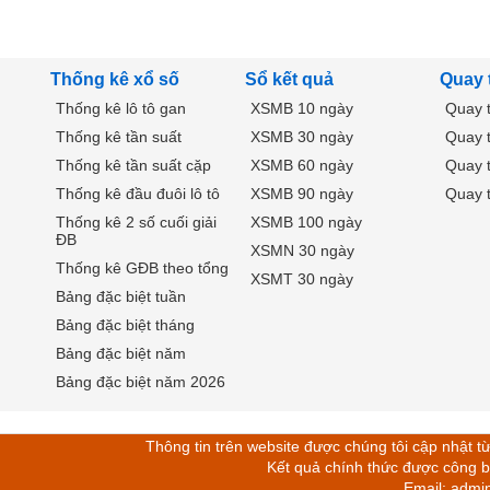
Thống kê xổ số
Sổ kết quả
Quay 
Thống kê lô tô gan
XSMB 10 ngày
Quay 
Thống kê tần suất
XSMB 30 ngày
Quay 
Thống kê tần suất cặp
XSMB 60 ngày
Quay 
Thống kê đầu đuôi lô tô
XSMB 90 ngày
Quay t
Thống kê 2 số cuối giải
XSMB 100 ngày
ĐB
XSMN 30 ngày
Thống kê GĐB theo tổng
XSMT 30 ngày
Bảng đặc biệt tuần
Bảng đặc biệt tháng
Bảng đặc biệt năm
Bảng đặc biệt năm 2026
Thông tin trên website được chúng tôi cập nhật t
Kết quả chính thức được công bố 
Email: adm