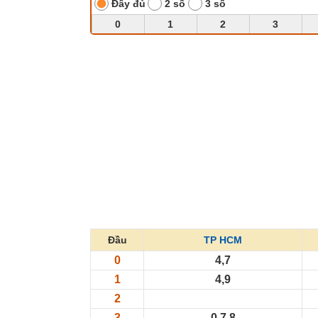
0
1
2
3
Đầu
TP HCM
0
4,7
1
4,9
2
3
0,7,8