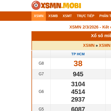
XSMN
XSMB
XSMT
TRỰC TIẾP
PHÂN T
XSMN 2/3/2026 - Kết
Xổ số mi
XSMN
»
XSMN 
TP HCM
38
G8
945
G7
3104
4514
G6
2937
6087
G5