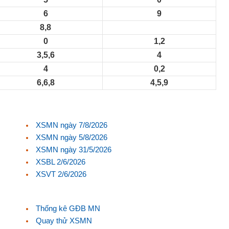
6
9
8,8
0
1,2
3,5,6
4
4
0,2
6,6,8
4,5,9
XSMN ngày 7/8/2026
XSMN ngày 5/8/2026
XSMN ngày 31/5/2026
XSBL 2/6/2026
XSVT 2/6/2026
Thống kê GĐB MN
Quay thử XSMN