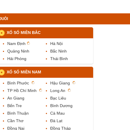
ĐUÔI
XỔ SỐ MIỀN BẮC
Nam Định
Hà Nội
Quảng Ninh
Bắc Ninh
Hải Phòng
Thái Bình
XỔ SỐ MIỀN NAM
Bình Phước
Hậu Giang
TP Hồ Chí Minh
Long An
An Giang
Bạc Liêu
Bến Tre
Bình Dương
Bình Thuận
Cà Mau
Cần Thơ
Đà Lạt
Đồng Nai
Đồng Tháp