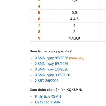
4
5
0,0
6
4,4,6
7
4
8
2
9
4,4,9,9
Xem lại các ngày gần đây:
XSMN ngày 8/8/2026
(hôm nay)
XSMN ngày 6/8/2026
XSMN ngày 1/6/2026
XSMN ngày 30/5/2026
XSBT 2/6/2026
Xem thêm các tiện ích KQXSMN:
Phân tích XSMN
Lô tô gan XSMN