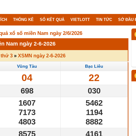
ÍCH
THỐNG KÊ
SỔ KẾT QUẢ
VIETLOTT
TIN TỨC
SỚ ĐẦU 
 quả xổ số miền Nam ngày 2/6/2026
ền Nam ngày 2-6-2026
thứ 3
»
XSMN ngày 2-6-2026
Vũng Tàu
Bạc Liêu
04
22
698
030
1607
5462
7173
1194
4803
8882
8575
4161