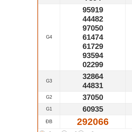
95919
44482
97050
61474
G4
61729
93594
02299
32864
G3
44831
37050
G2
60935
G1
292066
ĐB