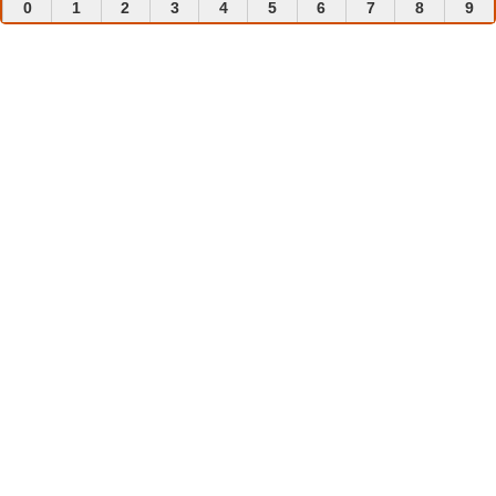
0
1
2
3
4
5
6
7
8
9