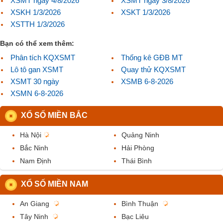
XSMT ngày 4/8/2026
XSMT ngày 3/8/2026
XSKH 1/3/2026
XSKT 1/3/2026
XSTTH 1/3/2026
Bạn có thể xem thêm:
Phân tích KQXSMT
Thống kê GĐB MT
Lô tô gan XSMT
Quay thử KQXSMT
XSMT 30 ngày
XSMB 6-8-2026
XSMN 6-8-2026
XỔ SỐ MIỀN BẮC
Hà Nội
Quảng Ninh
Bắc Ninh
Hải Phòng
Nam Định
Thái Bình
XỔ SỐ MIỀN NAM
An Giang
Bình Thuận
Tây Ninh
Bạc Liêu