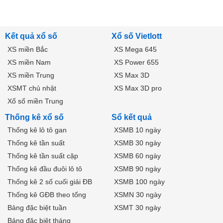
Kết quả xổ số
Xổ số Vietlott
XS miền Bắc
XS Mega 645
XS miền Nam
XS Power 655
XS miền Trung
XS Max 3D
XSMT chủ nhật
XS Max 3D pro
Xổ số miền Trung
Thống kê xổ số
Sổ kết quả
Thống kê lô tô gan
XSMB 10 ngày
Thống kê tần suất
XSMB 30 ngày
Thống kê tần suất cặp
XSMB 60 ngày
Thống kê đầu đuôi lô tô
XSMB 90 ngày
Thống kê 2 số cuối giải ĐB
XSMB 100 ngày
Thống kê GĐB theo tổng
XSMN 30 ngày
Bảng đặc biệt tuần
XSMT 30 ngày
Bảng đặc biệt tháng