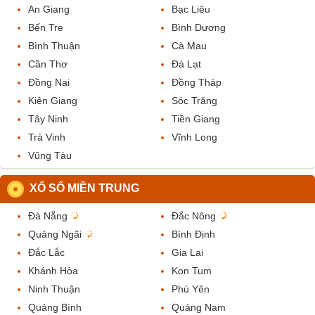
An Giang
Bạc Liêu
Bến Tre
Bình Dương
Bình Thuận
Cà Mau
Cần Thơ
Đà Lạt
Đồng Nai
Đồng Tháp
Kiên Giang
Sóc Trăng
Tây Ninh
Tiền Giang
Trà Vinh
Vĩnh Long
Vũng Tàu
XỔ SỐ MIỀN TRUNG
Đà Nẵng
Đắc Nông
Quảng Ngãi
Bình Định
Đắc Lắc
Gia Lai
Khánh Hòa
Kon Tum
Ninh Thuận
Phú Yên
Quảng Bình
Quảng Nam