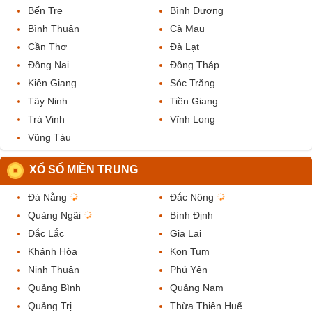
Bến Tre
Bình Dương
Bình Thuận
Cà Mau
Cần Thơ
Đà Lạt
Đồng Nai
Đồng Tháp
Kiên Giang
Sóc Trăng
Tây Ninh
Tiền Giang
Trà Vinh
Vĩnh Long
Vũng Tàu
XỔ SỐ MIỀN TRUNG
Đà Nẵng
Đắc Nông
Quảng Ngãi
Bình Định
Đắc Lắc
Gia Lai
Khánh Hòa
Kon Tum
Ninh Thuận
Phú Yên
Quảng Bình
Quảng Nam
Quảng Trị
Thừa Thiên Huế