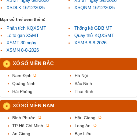
XSMT ngày 6/8/2026
XSMT ngày 5/8/2026
XSDLK 16/12/2025
XSQNM 16/12/2025
Bạn có thể xem thêm:
Phân tích KQXSMT
Thống kê GĐB MT
Lô tô gan XSMT
Quay thử KQXSMT
XSMT 30 ngày
XSMB 8-8-2026
XSMN 8-8-2026
XỔ SỐ MIỀN BẮC
Nam Định
Hà Nội
Quảng Ninh
Bắc Ninh
Hải Phòng
Thái Bình
XỔ SỐ MIỀN NAM
Bình Phước
Hậu Giang
TP Hồ Chí Minh
Long An
An Giang
Bạc Liêu