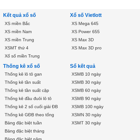
Kết quả xổ số
Xổ số Vietlott
XS miền Bắc
XS Mega 645
XS miền Nam
XS Power 655
XS miền Trung
XS Max 3D
XSMT thứ 4
XS Max 3D pro
Xổ số miền Trung
Thống kê xổ số
Sổ kết quả
Thống kê lô tô gan
XSMB 10 ngày
Thống kê tần suất
XSMB 30 ngày
Thống kê tần suất cặp
XSMB 60 ngày
Thống kê đầu đuôi lô tô
XSMB 90 ngày
Thống kê 2 số cuối giải ĐB
XSMB 100 ngày
Thống kê GĐB theo tổng
XSMN 30 ngày
Bảng đặc biệt tuần
XSMT 30 ngày
Bảng đặc biệt tháng
Bảng đặc biệt năm