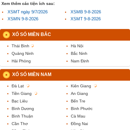
Xem thêm các tiện ích sau:
XSMT ngày 9/7/2026
XSMB 9-8-2026
XSMN 9-8-2026
XSMT 9-8-2026
XỔ SỐ MIỀN BẮC
Thái Bình
Hà Nội
Quảng Ninh
Bắc Ninh
Hải Phòng
Nam Định
XỔ SỐ MIỀN NAM
Đà Lạt
Kiên Giang
Tiền Giang
An Giang
Bạc Liêu
Bến Tre
Bình Dương
Bình Phước
Bình Thuận
Cà Mau
Cần Thơ
Đồng Nai