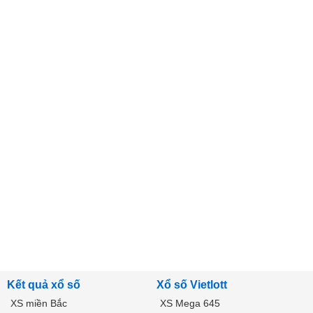
Kết quả xổ số
Xổ số Vietlott
XS miền Bắc
XS Mega 645