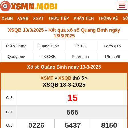
XSMN
XSMB
XSMT
TRỰC TIẾP
PHÂN TÍCH
THỐNG KÊ
SỔ
XSQB 13/3/2025 - Kết quả xổ số Quảng Bình ngày
13/3/2025
Miền Trung
Quảng Bình
Thứ 5
Lô tô gan
Quay thử
TK GĐB
Phân tích
Tần suất
Xổ số Quảng Bình ngày 13-3-2025
XSMT
»
XSQB
thứ 5 »
XSQB 13-3-2025
15
G.8
565
G.7
0226
5437
8150
G.6