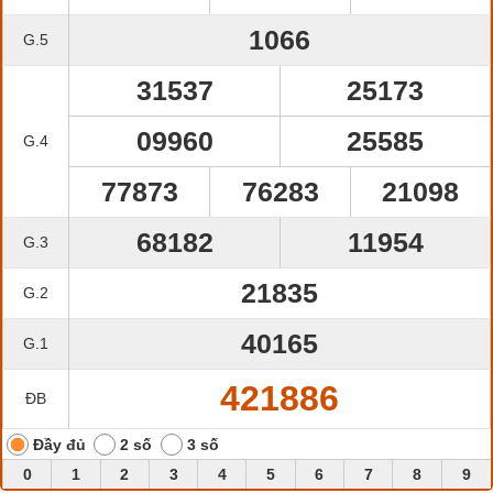
1066
G.5
31537
25173
09960
25585
G.4
77873
76283
21098
68182
11954
G.3
21835
G.2
40165
G.1
421886
ĐB
0
1
2
3
4
5
6
7
8
9