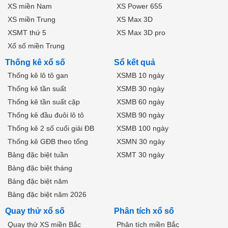
XS miền Nam
XS Power 655
XS miền Trung
XS Max 3D
XSMT thứ 5
XS Max 3D pro
Xổ số miền Trung
Thống kê xổ số
Sổ kết quả
Thống kê lô tô gan
XSMB 10 ngày
Thống kê tần suất
XSMB 30 ngày
Thống kê tần suất cặp
XSMB 60 ngày
Thống kê đầu đuôi lô tô
XSMB 90 ngày
Thống kê 2 số cuối giải ĐB
XSMB 100 ngày
Thống kê GĐB theo tổng
XSMN 30 ngày
Bảng đặc biệt tuần
XSMT 30 ngày
Bảng đặc biệt tháng
Bảng đặc biệt năm
Bảng đặc biệt năm 2026
Quay thử xổ số
Phân tích xổ số
Quay thử XS miền Bắc
Phân tích miền Bắc