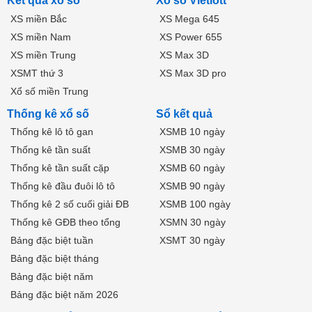
Kết quả xổ số
Xổ số Vietlott
XS miền Bắc
XS Mega 645
XS miền Nam
XS Power 655
XS miền Trung
XS Max 3D
XSMT thứ 3
XS Max 3D pro
Xổ số miền Trung
Thống kê xổ số
Sổ kết quả
Thống kê lô tô gan
XSMB 10 ngày
Thống kê tần suất
XSMB 30 ngày
Thống kê tần suất cặp
XSMB 60 ngày
Thống kê đầu đuôi lô tô
XSMB 90 ngày
Thống kê 2 số cuối giải ĐB
XSMB 100 ngày
Thống kê GĐB theo tổng
XSMN 30 ngày
Bảng đặc biệt tuần
XSMT 30 ngày
Bảng đặc biệt tháng
Bảng đặc biệt năm
Bảng đặc biệt năm 2026