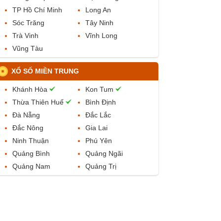
TP Hồ Chí Minh
Long An
Sóc Trăng
Tây Ninh
Trà Vinh
Vĩnh Long
Vũng Tàu
XỔ SỐ MIỀN TRUNG
Khánh Hòa
Kon Tum
Thừa Thiên Huế
Bình Định
Đà Nẵng
Đắc Lắc
Đắc Nông
Gia Lai
Ninh Thuận
Phú Yên
Quảng Bình
Quảng Ngãi
Quảng Nam
Quảng Trị