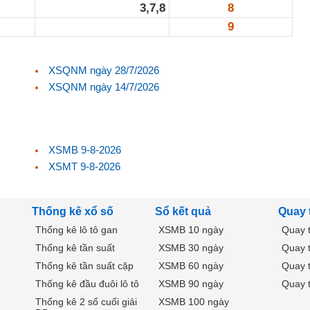
3,7,8
8
9
XSQNM ngày 28/7/2026
XSQNM ngày 14/7/2026
XSMB 9-8-2026
XSMT 9-8-2026
Thống kê xổ số
Sổ kết quả
Quay 
Thống kê lô tô gan
XSMB 10 ngày
Quay 
Thống kê tần suất
XSMB 30 ngày
Quay 
Thống kê tần suất cặp
XSMB 60 ngày
Quay 
Thống kê đầu đuôi lô tô
XSMB 90 ngày
Quay t
Thống kê 2 số cuối giải
XSMB 100 ngày