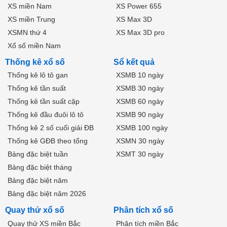
XS miền Nam
XS Power 655
XS miền Trung
XS Max 3D
XSMN thứ 4
XS Max 3D pro
Xổ số miền Nam
Thống kê xổ số
Sổ kết quả
Thống kê lô tô gan
XSMB 10 ngày
Thống kê tần suất
XSMB 30 ngày
Thống kê tần suất cặp
XSMB 60 ngày
Thống kê đầu đuôi lô tô
XSMB 90 ngày
Thống kê 2 số cuối giải ĐB
XSMB 100 ngày
Thống kê GĐB theo tổng
XSMN 30 ngày
Bảng đặc biệt tuần
XSMT 30 ngày
Bảng đặc biệt tháng
Bảng đặc biệt năm
Bảng đặc biệt năm 2026
Quay thử xổ số
Phân tích xổ số
Quay thử XS miền Bắc
Phân tích miền Bắc