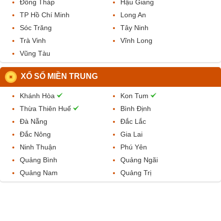
Đồng Tháp
Hậu Giang
TP Hồ Chí Minh
Long An
Sóc Trăng
Tây Ninh
Trà Vinh
Vĩnh Long
Vũng Tàu
XỔ SỐ MIỀN TRUNG
Khánh Hòa
Kon Tum
Thừa Thiên Huế
Bình Định
Đà Nẵng
Đắc Lắc
Đắc Nông
Gia Lai
Ninh Thuận
Phú Yên
Quảng Bình
Quảng Ngãi
Quảng Nam
Quảng Trị