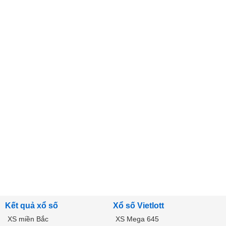
Kết quả xổ số
Xổ số Vietlott
XS miền Bắc
XS Mega 645