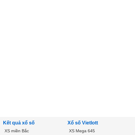
Kết quả xổ số
Xổ số Vietlott
XS miền Bắc
XS Mega 645