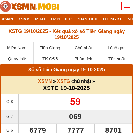
XSMN
XSMB
XSMT
TRỰC TIẾP
PHÂN TÍCH
THỐNG KÊ
SỔ
XSTG 19/10/2025 - Kết quả xổ số Tiền Giang ngày
19/10/2025
Miền Nam
Tiền Giang
Chủ nhật
Lô tô gan
Quay thử
TK GĐB
Phân tích
Tần suất
Xổ số Tiền Giang ngày 19-10-2025
XSMN
»
XSTG
chủ nhật »
XSTG 19-10-2025
59
G.8
069
G.7
6779
7777
8701
G.6