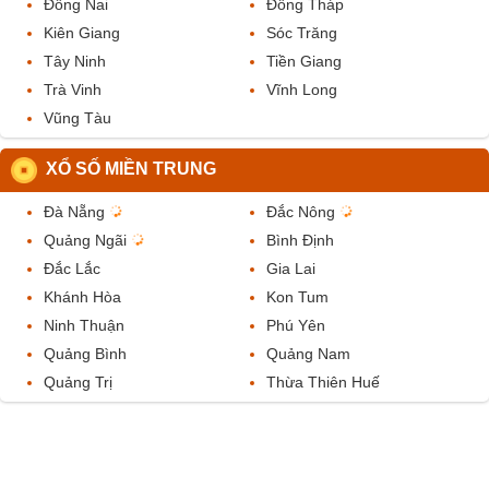
Đồng Nai
Đồng Tháp
Kiên Giang
Sóc Trăng
Tây Ninh
Tiền Giang
Trà Vinh
Vĩnh Long
Vũng Tàu
XỔ SỐ MIỀN TRUNG
Đà Nẵng
Đắc Nông
Quảng Ngãi
Bình Định
Đắc Lắc
Gia Lai
Khánh Hòa
Kon Tum
Ninh Thuận
Phú Yên
Quảng Bình
Quảng Nam
Quảng Trị
Thừa Thiên Huế