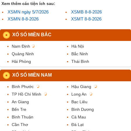
Xem thêm các tiện ích sau:
XSMN ngày 5/7/2026
XSMB 8-8-2026
XSMN 8-8-2026
XSMT 8-8-2026
XỔ SỐ MIỀN BẮC
Nam Định
Hà Nội
Quảng Ninh
Bắc Ninh
Hải Phòng
Thái Bình
XỔ SỐ MIỀN NAM
Bình Phước
Hậu Giang
TP Hồ Chí Minh
Long An
An Giang
Bạc Liêu
Bến Tre
Bình Dương
Bình Thuận
Cà Mau
Cần Thơ
Đà Lạt