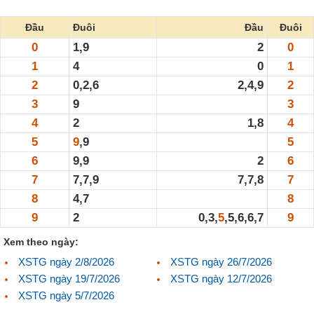
Đầu
Đuôi
Đầu
Đuôi
0
1,9
2
0
1
4
0
1
2
0,2,6
2,4,9
2
3
9
3
4
2
1,8
4
5
9
,9
5
6
9,9
2
6
7
7,7,9
7,7,8
7
8
4,7
8
9
2
0,3,
5
,5,6,6,7
9
Xem theo ngày:
XSTG ngày 2/8/2026
XSTG ngày 26/7/2026
XSTG ngày 19/7/2026
XSTG ngày 12/7/2026
XSTG ngày 5/7/2026