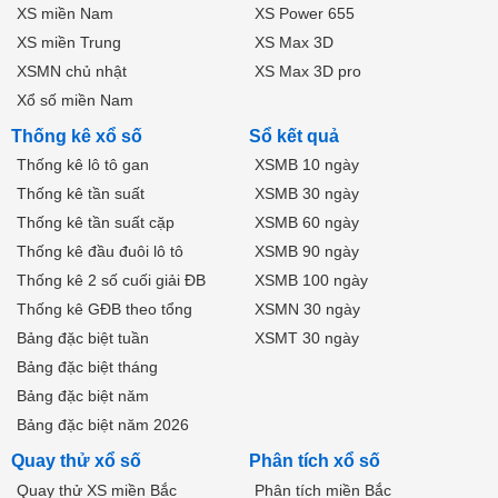
XS miền Nam
XS Power 655
XS miền Trung
XS Max 3D
XSMN chủ nhật
XS Max 3D pro
Xổ số miền Nam
Thống kê xổ số
Sổ kết quả
Thống kê lô tô gan
XSMB 10 ngày
Thống kê tần suất
XSMB 30 ngày
Thống kê tần suất cặp
XSMB 60 ngày
Thống kê đầu đuôi lô tô
XSMB 90 ngày
Thống kê 2 số cuối giải ĐB
XSMB 100 ngày
Thống kê GĐB theo tổng
XSMN 30 ngày
Bảng đặc biệt tuần
XSMT 30 ngày
Bảng đặc biệt tháng
Bảng đặc biệt năm
Bảng đặc biệt năm 2026
Quay thử xổ số
Phân tích xổ số
Quay thử XS miền Bắc
Phân tích miền Bắc