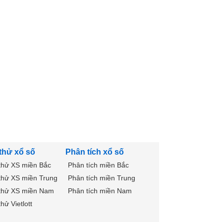
thử xổ số
Phân tích xổ số
thử XS miền Bắc
Phân tích miền Bắc
thử XS miền Trung
Phân tích miền Trung
thử XS miền Nam
Phân tích miền Nam
hử Vietlott