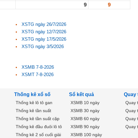
9
9
XSTG ngày 26/7/2026
XSTG ngày 12/7/2026
XSTG ngày 17/5/2026
XSTG ngày 3/5/2026
XSMB 7-8-2026
XSMT 7-8-2026
Thống kê xổ số
Sổ kết quả
Quay 
Thống kê lô tô gan
XSMB 10 ngày
Quay 
Thống kê tần suất
XSMB 30 ngày
Quay 
Thống kê tần suất cặp
XSMB 60 ngày
Quay 
Thống kê đầu đuôi lô tô
XSMB 90 ngày
Quay t
Thống kê 2 số cuối giải
XSMB 100 ngày