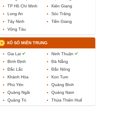
TP Hồ Chí Minh
Kiên Giang
Long An
Sóc Trăng
Tây Ninh
Tiền Giang
Vũng Tàu
XỔ SỐ MIỀN TRUNG
Gia Lai
Ninh Thuận
Bình Định
Đà Nẵng
Đắc Lắc
Đắc Nông
Khánh Hòa
Kon Tum
Phú Yên
Quảng Bình
Quảng Ngãi
Quảng Nam
Quảng Trị
Thừa Thiên Huế