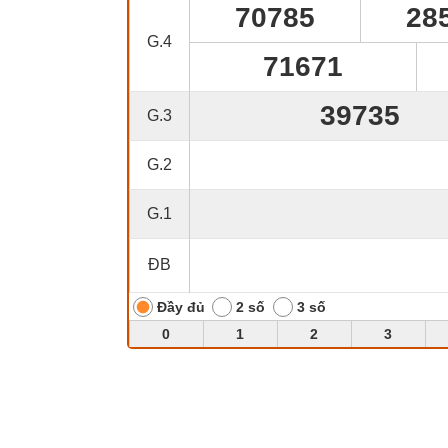
70785
28
G.4
71671
39735
G.3
G.2
G.1
ĐB
0
1
2
3