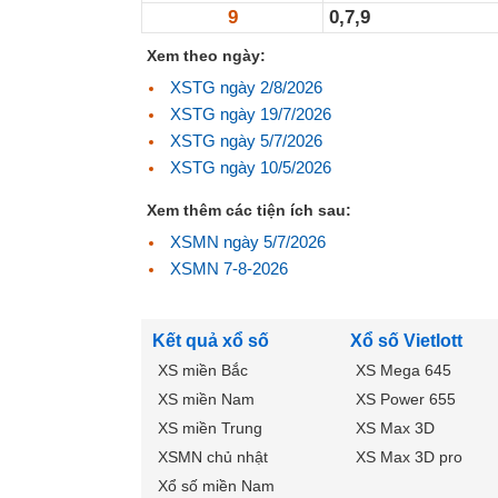
9
0,7,9
Xem theo ngày:
XSTG ngày 2/8/2026
XSTG ngày 19/7/2026
XSTG ngày 5/7/2026
XSTG ngày 10/5/2026
Xem thêm các tiện ích sau:
XSMN ngày 5/7/2026
XSMN 7-8-2026
Kết quả xổ số
Xổ số Vietlott
XS miền Bắc
XS Mega 645
XS miền Nam
XS Power 655
XS miền Trung
XS Max 3D
XSMN chủ nhật
XS Max 3D pro
Xổ số miền Nam