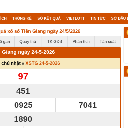
ÍCH
THỐNG KÊ
SỔ KẾT QUẢ
VIETLOTT
TIN TỨC
SỚ ĐẦU 
quả xổ số Tiền Giang ngày 24/5/2026
tô gan
Quay thử
TK GĐB
Phân tích
Tần suất
n Giang ngày 24-5-2026
G
chủ nhật »
XSTG 24-5-2026
97
451
0925
7041
1890