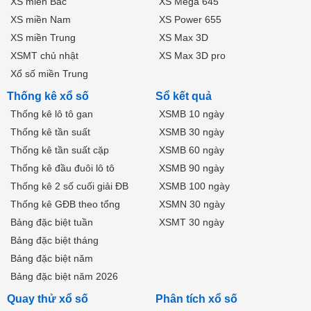
XS miền Bắc
XS Mega 645
XS miền Nam
XS Power 655
XS miền Trung
XS Max 3D
XSMT chủ nhật
XS Max 3D pro
Xổ số miền Trung
Thống kê xổ số
Sổ kết quả
Thống kê lô tô gan
XSMB 10 ngày
Thống kê tần suất
XSMB 30 ngày
Thống kê tần suất cặp
XSMB 60 ngày
Thống kê đầu đuôi lô tô
XSMB 90 ngày
Thống kê 2 số cuối giải ĐB
XSMB 100 ngày
Thống kê GĐB theo tổng
XSMN 30 ngày
Bảng đặc biệt tuần
XSMT 30 ngày
Bảng đặc biệt tháng
Bảng đặc biệt năm
Bảng đặc biệt năm 2026
Quay thử xổ số
Phân tích xổ số