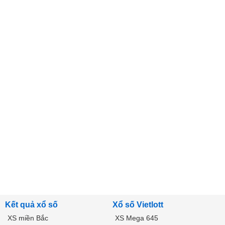
Kết quả xổ số
Xổ số Vietlott
XS miền Bắc
XS Mega 645