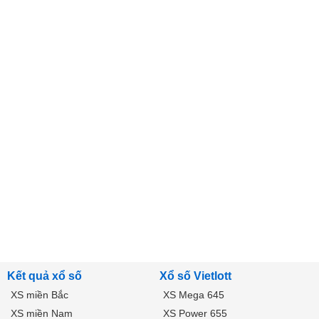
Kết quả xổ số
Xổ số Vietlott
XS miền Bắc
XS Mega 645
XS miền Nam
XS Power 655