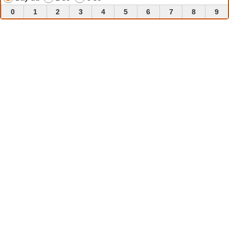
0
1
2
3
4
5
6
7
8
9