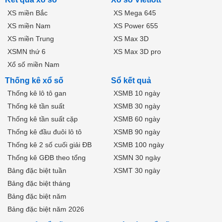
XS miền Bắc
XS Mega 645
XS miền Nam
XS Power 655
XS miền Trung
XS Max 3D
XSMN thứ 6
XS Max 3D pro
Xổ số miền Nam
Thống kê xổ số
Sổ kết quả
Thống kê lô tô gan
XSMB 10 ngày
Thống kê tần suất
XSMB 30 ngày
Thống kê tần suất cặp
XSMB 60 ngày
Thống kê đầu đuôi lô tô
XSMB 90 ngày
Thống kê 2 số cuối giải ĐB
XSMB 100 ngày
Thống kê GĐB theo tổng
XSMN 30 ngày
Bảng đặc biệt tuần
XSMT 30 ngày
Bảng đặc biệt tháng
Bảng đặc biệt năm
Bảng đặc biệt năm 2026