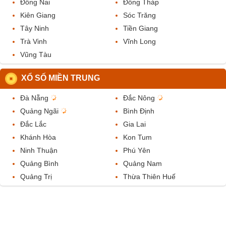
Đồng Nai
Đồng Tháp
Kiên Giang
Sóc Trăng
Tây Ninh
Tiền Giang
Trà Vinh
Vĩnh Long
Vũng Tàu
XỔ SỐ MIỀN TRUNG
Đà Nẵng
Đắc Nông
Quảng Ngãi
Bình Định
Đắc Lắc
Gia Lai
Khánh Hòa
Kon Tum
Ninh Thuận
Phú Yên
Quảng Bình
Quảng Nam
Quảng Trị
Thừa Thiên Huế