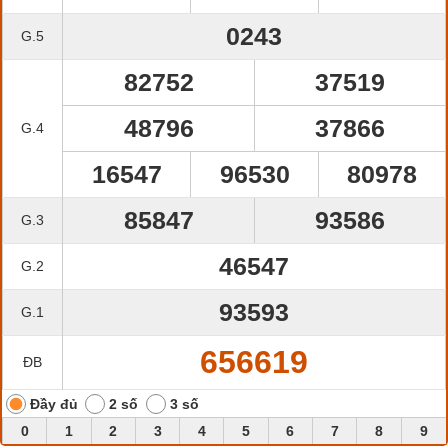
0243
G.5
82752
37519
48796
37866
G.4
16547
96530
80978
85847
93586
G.3
46547
G.2
93593
G.1
656619
ĐB
0
1
2
3
4
5
6
7
8
9