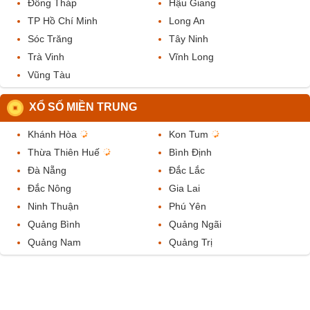
Đồng Tháp
Hậu Giang
TP Hồ Chí Minh
Long An
Sóc Trăng
Tây Ninh
Trà Vinh
Vĩnh Long
Vũng Tàu
XỔ SỐ MIỀN TRUNG
Khánh Hòa
Kon Tum
Thừa Thiên Huế
Bình Định
Đà Nẵng
Đắc Lắc
Đắc Nông
Gia Lai
Ninh Thuận
Phú Yên
Quảng Bình
Quảng Ngãi
Quảng Nam
Quảng Trị