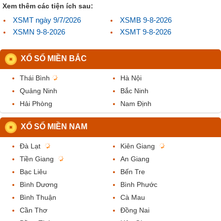
Xem thêm các tiện ích sau:
XSMT ngày 9/7/2026
XSMB 9-8-2026
XSMN 9-8-2026
XSMT 9-8-2026
XỔ SỐ MIỀN BẮC
Thái Bình
Hà Nội
Quảng Ninh
Bắc Ninh
Hải Phòng
Nam Định
XỔ SỐ MIỀN NAM
Đà Lạt
Kiên Giang
Tiền Giang
An Giang
Bạc Liêu
Bến Tre
Bình Dương
Bình Phước
Bình Thuận
Cà Mau
Cần Thơ
Đồng Nai