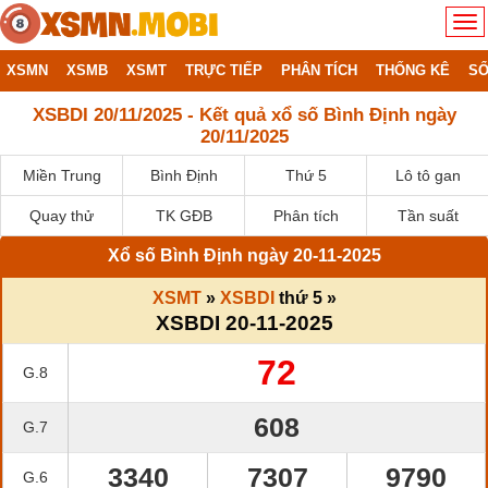
XSMN
XSMB
XSMT
TRỰC TIẾP
PHÂN TÍCH
THỐNG KÊ
SỔ
XSBDI 20/11/2025 - Kết quả xổ số Bình Định ngày
20/11/2025
Miền Trung
Bình Định
Thứ 5
Lô tô gan
Quay thử
TK GĐB
Phân tích
Tần suất
Xổ số Bình Định ngày 20-11-2025
XSMT
»
XSBDI
thứ 5 »
XSBDI 20-11-2025
72
G.8
608
G.7
3340
7307
9790
G.6