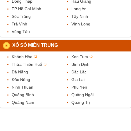
Đồng Tháp
Hậu Giang
TP Hồ Chí Minh
Long An
Sóc Trăng
Tây Ninh
Trà Vinh
Vĩnh Long
Vũng Tàu
XỔ SỐ MIỀN TRUNG
Khánh Hòa
Kon Tum
Thừa Thiên Huế
Bình Định
Đà Nẵng
Đắc Lắc
Đắc Nông
Gia Lai
Ninh Thuận
Phú Yên
Quảng Bình
Quảng Ngãi
Quảng Nam
Quảng Trị