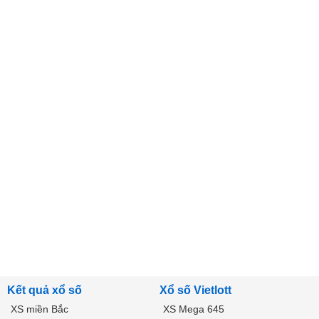
Kết quả xổ số
Xổ số Vietlott
XS miền Bắc
XS Mega 645