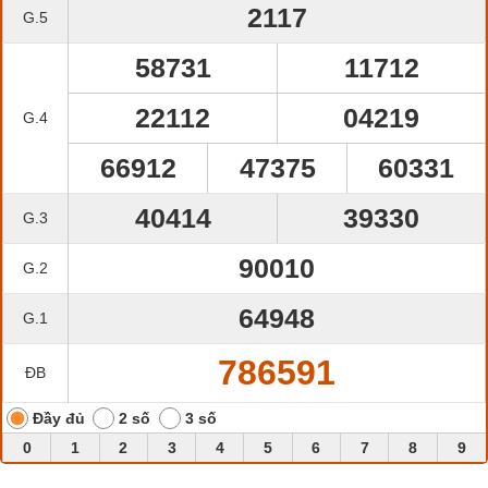
2117
G.5
58731
11712
22112
04219
G.4
66912
47375
60331
40414
39330
G.3
90010
G.2
64948
G.1
786591
ĐB
0
1
2
3
4
5
6
7
8
9