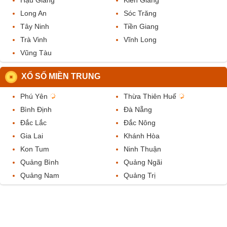
Hậu Giang
Kiên Giang
Long An
Sóc Trăng
Tây Ninh
Tiền Giang
Trà Vinh
Vĩnh Long
Vũng Tàu
XỔ SỐ MIỀN TRUNG
Phú Yên
Thừa Thiên Huế
Bình Định
Đà Nẵng
Đắc Lắc
Đắc Nông
Gia Lai
Khánh Hòa
Kon Tum
Ninh Thuận
Quảng Bình
Quảng Ngãi
Quảng Nam
Quảng Trị