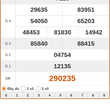
29635
83951
54050
65203
G.4
48453
81830
14942
85840
88415
G.3
04754
G.2
12135
G.1
290235
ĐB
0
1
2
3
4
5
6
7
8
9