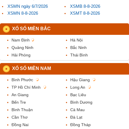
XSMN ngày 6/7/2026
XSMB 8-8-2026
XSMN 8-8-2026
XSMT 8-8-2026
XỔ SỐ MIỀN BẮC
Nam Định
Hà Nội
Quảng Ninh
Bắc Ninh
Hải Phòng
Thái Bình
XỔ SỐ MIỀN NAM
Bình Phước
Hậu Giang
TP Hồ Chí Minh
Long An
An Giang
Bạc Liêu
Bến Tre
Bình Dương
Bình Thuận
Cà Mau
Cần Thơ
Đà Lạt
Đồng Nai
Đồng Tháp