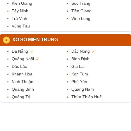
Kiên Giang
Sóc Trăng
Tây Ninh
Tiền Giang
Trà Vinh
Vĩnh Long
Vũng Tàu
XỔ SỐ MIỀN TRUNG
Đà Nẵng
Đắc Nông
Quảng Ngãi
Bình Định
Đắc Lắc
Gia Lai
Khánh Hòa
Kon Tum
Ninh Thuận
Phú Yên
Quảng Bình
Quảng Nam
Quảng Trị
Thừa Thiên Huế