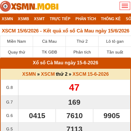
XSMN
XSMB
XSMT
TRỰC TIẾP
PHÂN TÍCH
THỐNG KÊ
SỔ
XSCM 15/6/2026 - Kết quả xổ số Cà Mau ngày 15/6/2026
Miền Nam
Cà Mau
Thứ 2
Lô tô gan
Quay thử
TK GĐB
Phân tích
Tần suất
Xổ số Cà Mau ngày 15-6-2026
XSMN
»
XSCM
thứ 2 »
XSCM 15-6-2026
47
G.8
169
G.7
0415
7610
9905
G.6
7113
G.5