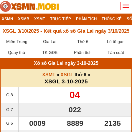
XSMN
XSMB
XSMT
TRỰC TIẾP
PHÂN TÍCH
THỐNG KÊ
SỔ
XSGL 3/10/2025 - Kết quả xổ số Gia Lai ngày 3/10/2025
Miền Trung
Gia Lai
Thứ 6
Lô tô gan
Quay thử
TK GĐB
Phân tích
Tần suất
Xổ số Gia Lai ngày 3-10-2025
XSMT
»
XSGL
thứ 6 »
XSGL 3-10-2025
04
G.8
022
G.7
0009
8889
2135
G.6