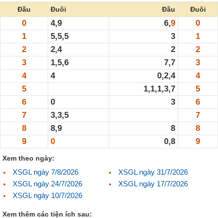
Đầu
Đuôi
Đầu
Đuôi
0
4,9
6,
9
0
1
5,5,5
3
1
2
2,4
2
2
3
1,5,6
7,7
3
4
4
0,2,4
4
5
1,1,1,3,7
5
6
0
3
6
7
3,3,5
7
8
8,9
8
8
9
0
0,8
9
Xem theo ngày:
XSGL ngày 7/8/2026
XSGL ngày 31/7/2026
XSGL ngày 24/7/2026
XSGL ngày 17/7/2026
XSGL ngày 10/7/2026
Xem thêm các tiện ích sau: