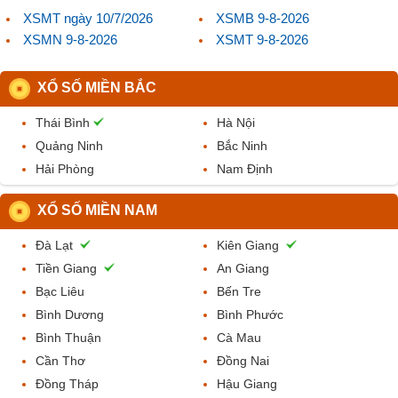
XSMT ngày 10/7/2026
XSMB 9-8-2026
XSMN 9-8-2026
XSMT 9-8-2026
XỔ SỐ MIỀN BẮC
Thái Bình
Hà Nội
Quảng Ninh
Bắc Ninh
Hải Phòng
Nam Định
XỔ SỐ MIỀN NAM
Đà Lạt
Kiên Giang
Tiền Giang
An Giang
Bạc Liêu
Bến Tre
Bình Dương
Bình Phước
Bình Thuận
Cà Mau
Cần Thơ
Đồng Nai
Đồng Tháp
Hậu Giang